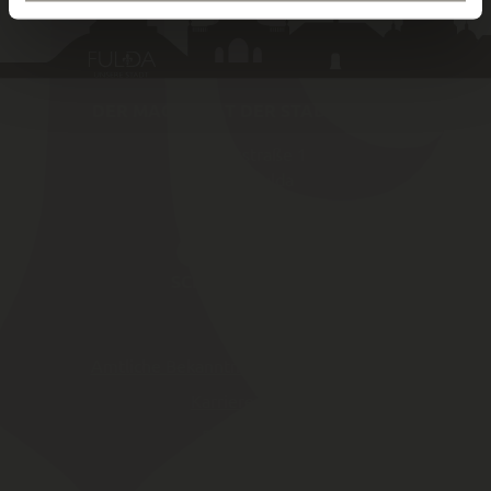
DER MAGISTRAT DER STADT FULDA
Schlossstraße 1
36037
Fulda
SCHNELLZUGRIFF
Amtliche Bekannt­machungen von Fulda
Karriereportal
Fulda Maps
Webcam