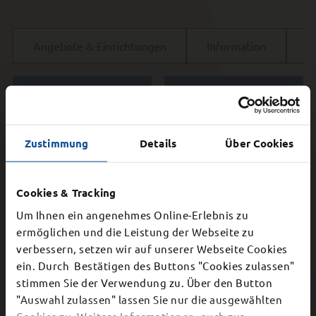
Angebote & Einrichtungen
Information
R
Zustimmung
Details
Über Cookies
Umweltzentrum
Fulda
Klimaschutz
Cookies & Tracking
Um Ihnen ein angenehmes Online-Erlebnis zu
ermöglichen und die Leistung der Webseite zu
verbessern, setzen wir auf unserer Webseite Cookies
×
ein. Durch Bestätigen des Buttons "Cookies zulassen"
stimmen Sie der Verwendung zu. Über den Button
Schließung Bürgerbüro
"Auswahl zulassen" lassen Sie nur die ausgewählten
Klima-Anpassung
Landschaftsplan
Cookies zu. Weitere Informationen, auch zur