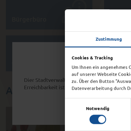
Bürgerbüro
Bürger
Zustimmung
Orient
Schl
Cookies & Tracking
Abfallkalender
Stadts
Um Ihnen ein angenehmes On
auf unserer Webseite Cooki
Dier Stadtverwaltung schließt aufgrund eine
zu. Über den Button "Auswah
AKTUELLES
Erreichbarkeit ist ab 15 Uhr nicht mehr gegeb
Datenverarbeitung durch Dri
Einwilligungsauswahl
Notwendig