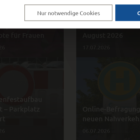
Nur notwendige Cookies
Genussfestival v
hops und
vom 29. Juli bis 9.
te für Frauen
August 2026
26
17.07.2026
enfestaufbau
t – Parkplatz
Online-Befragun
rt
neuen Nahverkeh
26
06.07.2026