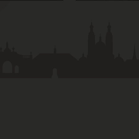
UGRIFF
e Bekannt­machungen
da