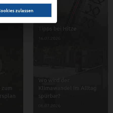
Cookies zulassen
om
Tipps bei Hitze
16.07.2026
Wo wird der
g zum
Klimawandel im Alltag
rsplan
spürbar?
06.07.2026