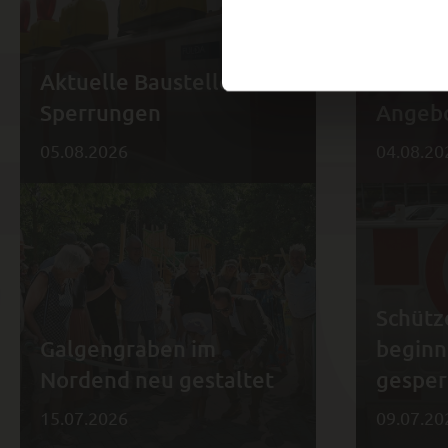
Aktuelle Baustellen und
Works
Sperrungen
Angebo
05.08.2026
04.08.20
Schütz
Galgengraben im
beginn
Nordend neu gestaltet
gesper
15.07.2026
09.07.20