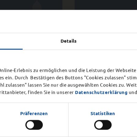
beteiligung
Foll Smart
Details
ierung im
ießung Bürgerbüro
chloss
Mängelmelder
line-Erlebnis zu ermöglichen und die Leistung der Webseite 
es ein. Durch Bestätigen des Buttons "Cookies zulassen" st
Mittwoch, 12. August 2026
r internen Veranstaltung am
l zulassen" lassen Sie nur die ausgewählten Cookies zu. Wei
en.
ttanbieter, finden Sie in unserer
Datenschutzerklärung
und
Präferenzen
Statistiken