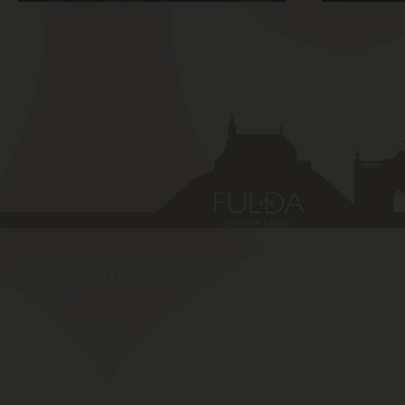
DER MAGISTRAT DER STADT
SCHNELLZ
FULDA
Schlossstraße 1
Amtlich
36037
Fulda
von Ful