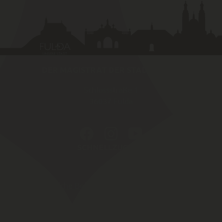
DER MAGISTRAT DER STADT FULDA
Schlossstraße 1
36037
Fulda
SCHNELLZUGRIFF
Amtliche Bekannt­machungen von Fulda
Karriereportal
Fulda Maps