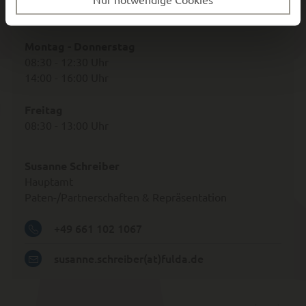
Öffnungszeiten:
Montag - Donnerstag
08:30 - 12:30 Uhr
14:00 - 16:00 Uhr
Freitag
08:30 - 13:00 Uhr
Susanne Schreiber
Hauptamt
Paten-/Partnerschaften & Repräsentation
+49 661 102 1067
susanne.schreiber(at)fulda.de