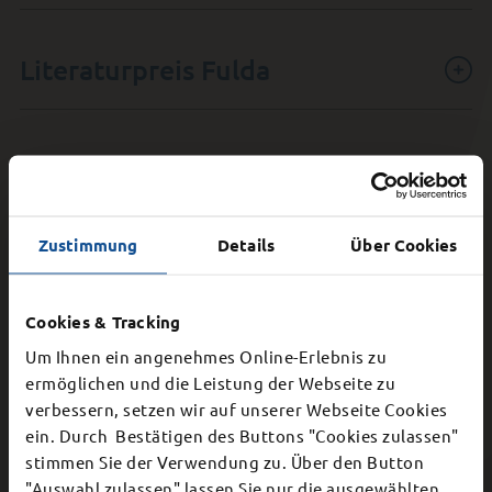
Literaturpreis Fulda
Ehrenbürger
Zustimmung
Details
Über Cookies
Ehrenringträger
Cookies & Tracking
Um Ihnen ein angenehmes Online-Erlebnis zu
Ferdinand-Braun-Medaille
ermöglichen und die Leistung der Webseite zu
verbessern, setzen wir auf unserer Webseite Cookies
×
ein. Durch Bestätigen des Buttons "Cookies zulassen"
stimmen Sie der Verwendung zu. Über den Button
Kulturpreisträger
Schließung Bürgerbüro
"Auswahl zulassen" lassen Sie nur die ausgewählten