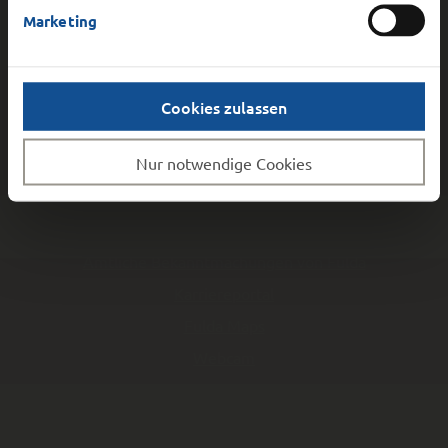
Marketing
DER MAGISTRAT DER STADT FULDA
Schlossstraße 1
36037
Fulda
Cookies zulassen
Nur notwendige Cookies
SCHNELLZUGRIFF
Amtliche Bekannt­machungen von Fulda
Karriereportal
Fulda Maps
Webcam
Impressum
Datenschutz Website
Behördlicher Datenschutz
Kontakt