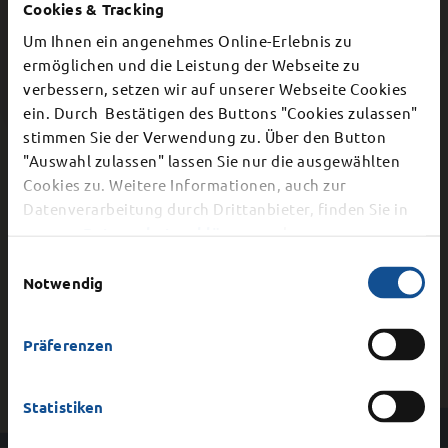
Cookies & Tracking
Fahrzeuge &
Arbeit, Gewerbe &
Um Ihnen ein angenehmes Online-Erlebnis zu
Parken
Steuern
ermöglichen und die Leistung der Webseite zu
verbessern, setzen wir auf unserer Webseite Cookies
×
ein. Durch Bestätigen des Buttons "Cookies zulassen"
stimmen Sie der Verwendung zu. Über den Button
Schließung Bürgerbüro
"Auswahl zulassen" lassen Sie nur die ausgewählten
Cookies zu. Weitere Informationen, auch zur
Dier Stadtverwaltung schließt aufgrund einer
Datenverarbeitung durch Drittanbieter, finden Sie in
internen Veranstaltung am
Mittwoch, 12.
unserer
Datenschutzerklärung
und unserem
Notfall und Krisen
August 2026
vorzeitig ab 15.00 Uhr. Auch die
Impressum
.
Einwilligungsauswahl
telefonische Erreichbarkeit ist ab 15 Uhr nicht
Notwendig
mehr gegeben.
Präferenzen
Statistiken