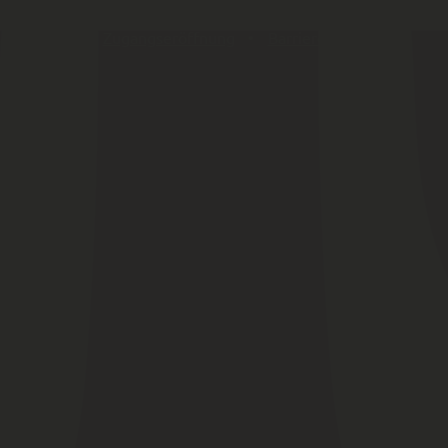
Netiquette
Whistleblower
Zugangseröffnung
Barrierefreiheit