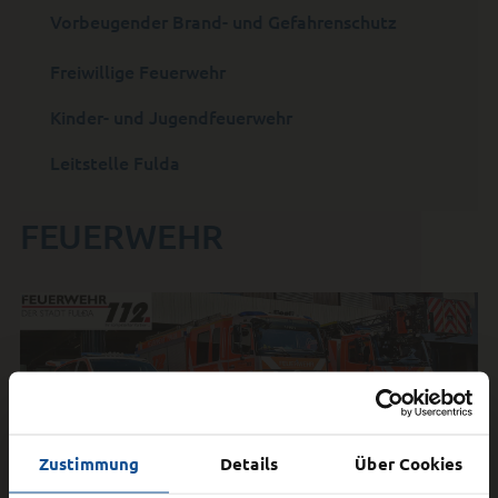
Vorbeugender Brand- und Gefahrenschutz
Freiwillige Feuerwehr
Kinder- und Jugendfeuerwehr
Leitstelle Fulda
FEUERWEHR
Zustimmung
Details
Über Cookies
Persönliche Notfallvorsorge