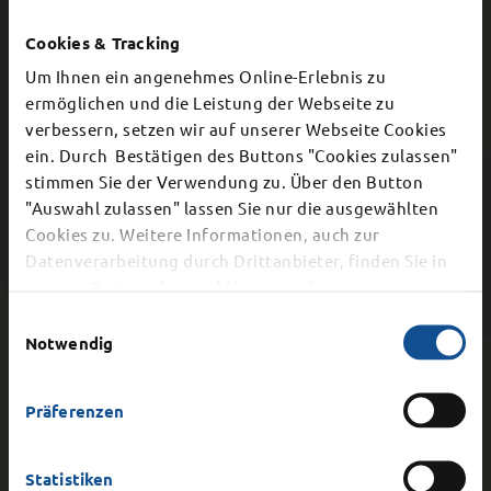
Cookies & Tracking
Um Ihnen ein angenehmes Online-Erlebnis zu
Brandschutzamt
ermöglichen und die Leistung der Webseite zu
verbessern, setzen wir auf unserer Webseite Cookies
×
ein. Durch Bestätigen des Buttons "Cookies zulassen"
stimmen Sie der Verwendung zu. Über den Button
Schließung Bürgerbüro
Brandschutzerziehung und -
"Auswahl zulassen" lassen Sie nur die ausgewählten
aufklärung
Cookies zu. Weitere Informationen, auch zur
Dier Stadtverwaltung schließt aufgrund einer
Datenverarbeitung durch Drittanbieter, finden Sie in
internen Veranstaltung am
Mittwoch, 12.
unserer
Datenschutzerklärung
und unserem
August 2026
vorzeitig ab 15.00 Uhr. Auch die
Impressum
.
Einwilligungsauswahl
telefonische Erreichbarkeit ist ab 15 Uhr nicht
Notwendig
mehr gegeben.
Vorbeugender Brand- und
Gefahrenschutz
Präferenzen
Statistiken