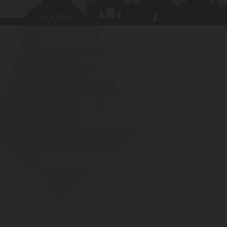
DER MAGISTRAT DER STADT FULDA
Schlossstraße 1
36037
Fulda
SCHNELLZUGRIFF
Amtliche Bekannt­machungen von Fulda
Karriereportal
Fulda Maps
Webcam