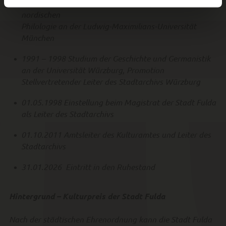
1988 – 1990 Studium der Geschichte, Germanistik und
nordischen
Philologie an der Ludwig-Maximilians-Universität
München
1991 – 1998 Studium der Geschichte und Germanistik
an der Universität Würzburg, Promotion
Stellvertretender Leiter des Stadtarchivs Würzburg
01.05.1998 Einstellung beim Magistrat der Stadt Fulda
als Leiter des Stadtarchivs
01.10.2011 Amtsleiter des Kulturamtes und Leiter des
Stadtarchivs
31.01.2026 Eintritt in den Ruhestand
Hintergrund – Kulturpreis der Stadt Fulda
Nach der städtischen Ehrenordnung kann die Stadt Fulda