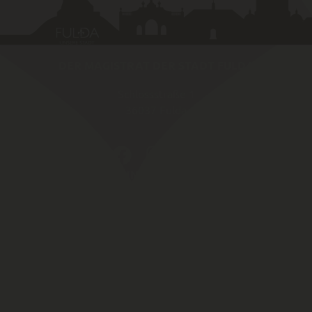
DER MAGISTRAT DER STADT FULDA
Schlossstraße 1
36037
Fulda
SCHNELLZUGRIFF
Amtliche Bekannt­machungen von Fulda
Karriereportal
Fulda Maps
Webcam