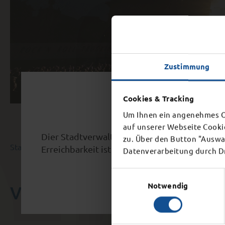
Zustimmung
Schl
Cookies & Tracking
Um Ihnen ein angenehmes On
auf unserer Webseite Cooki
Dier Stadtverwaltung schließt aufgrund eine
zu. Über den Button "Auswah
Startseite
Stadt & Politik
Veranstaltungskalender
Erreichbarkeit ist ab 15 Uhr nicht mehr gegeb
Datenverarbeitung durch Dri
Einwilligungsauswahl
Notwendig
VERANSTALTUNGSKALEN