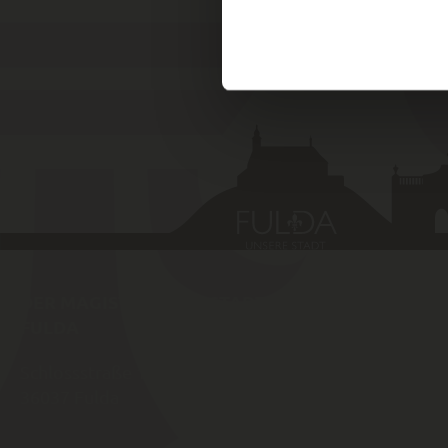
DER MAGISTRAT DER STADT
SCHNELLZ
FULDA
Schlossstraße 1
Amtlich
36037
Fulda
von Ful
Karrier