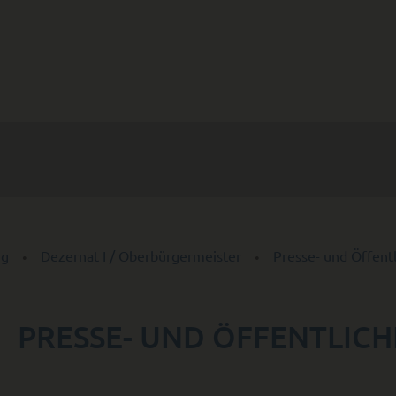
ng
Dezernat I / Oberbürger­meister
Presse- und Öffentl
PRESSE- UND ÖFFENTLICH