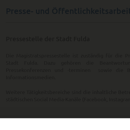
Presse- und Öffentlichkeitsarbei
Pressestelle der Stadt Fulda
Die Magistratspressestelle ist zuständig für die P
Stadt Fulda. Dazu gehören die Beantwortun
Pressekonferenzen und -terminen sowie die Be
Informationsmedien.
Weitere Tätigkeitsbereiche sind die inhaltliche Betr
städtischen Social Media-Kanäle (Facebook, Instagra
KONTAKT