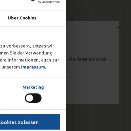
Über Cookies
×
zu verbessern, setzen wir
immen Sie der Verwendung
vorzeitig ab 15.00 Uhr. Auch die telefonische
tere Informationen, auch zur
 unserem
Impressum
.
Marketing
Cookies zulassen