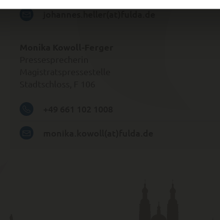
johannes.heller(at)fulda.de
Monika Kowoll-Ferger
Pressesprecherin
Magistratspressestelle
Stadtschloss,
F 106
+49 661 102 1008
monika.kowoll(at)fulda.de