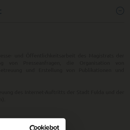
t
resse- und Öffentlichkeitsarbeit des Magistrats der
g von Presseanfragen, die Organisation von
treuung und Erstellung von Publikationen und
euung des Internet-Auftritts der Stadt Fulda und der
m).