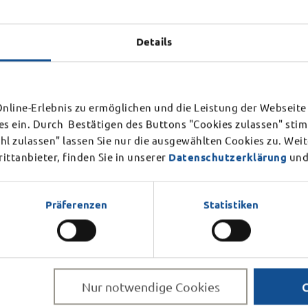
Büro des Oberbürgermeisters
Stadtschloss,
F 106
Details
Magistratspressestelle
Schlossstraße 1
ießung Bürgerbüro
36037
Fulda
line-Erlebnis zu ermöglichen und die Leistung der Webseite 
es ein. Durch Bestätigen des Buttons "Cookies zulassen" st
+49 661 102 1005
Mittwoch, 12. August 2026
r internen Veranstaltung am
l zulassen" lassen Sie nur die ausgewählten Cookies zu. Wei
en.
ttanbieter, finden Sie in unserer
Datenschutzerklärung
und
pressestelle(at)fulda.de
Präferenzen
Statistiken
Johannes Heller
Pressesprecher
Magistratspressestelle
Stadtschloss,
F 106
Nur notwendige Cookies
+49 661 102 1004