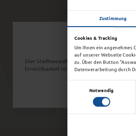
Zustimmung
Schl
Cookies & Tracking
Um Ihnen ein angenehmes On
auf unserer Webseite Cooki
Dier Stadtverwaltung schließt aufgrund eine
zu. Über den Button "Auswah
Erreichbarkeit ist ab 15 Uhr nicht mehr gegeb
Datenverarbeitung durch Dri
Einwilligungsauswahl
Notwendig