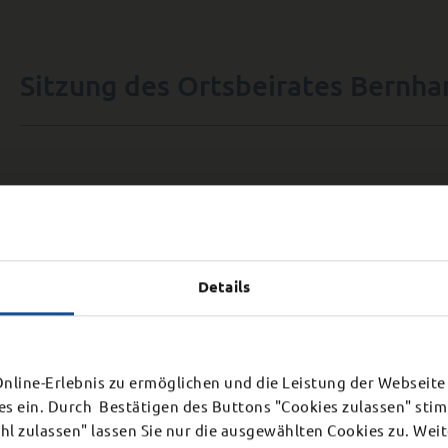
Sitzung des Ortsbeirates Bernha
Vereinfachte Umlegung Nr. 2/202
Gemarkung Kohlhaus
Details
ießung Bürgerbüro
line-Erlebnis zu ermöglichen und die Leistung der Webseite 
Hinweis auf Öffentliche Aussch
es ein. Durch Bestätigen des Buttons "Cookies zulassen" st
Mittwoch, 12. August 2026
r internen Veranstaltung am
l zulassen" lassen Sie nur die ausgewählten Cookies zu. Wei