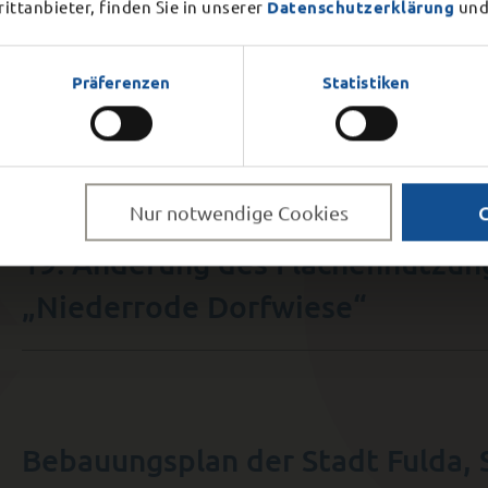
en.
ttanbieter, finden Sie in unserer
Datenschutzerklärung
und
Präferenzen
Statistiken
Hinweis auf Öffentliche Aussch
Nur notwendige Cookies
19. Änderung des Flächennutzung
„Niederrode Dorfwiese“
Bebauungsplan der Stadt Fulda, S