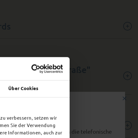
rds
4,,Frankfurter Straße"
Über Cookies
×
zu verbessern, setzen wir
reibung gemäß VOB/A § 3
immen Sie der Verwendung
vorzeitig ab 15.00 Uhr. Auch die telefonische
tere Informationen, auch zur