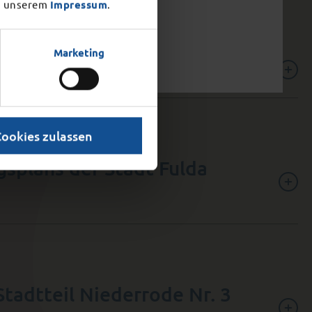
 unserem
Impressum
.
Marketing
reibung gemäß VOB/A § 3
Cookies zulassen
splans der Stadt Fulda
tadtteil Niederrode Nr. 3