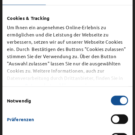
Cookies & Tracking
Ortsbeiratssitzung Kohlhaus
Um Ihnen ein angenehmes Online-Erlebnis zu
ermöglichen und die Leistung der Webseite zu
verbessern, setzen wir auf unserer Webseite Cookies
×
ein. Durch Bestätigen des Buttons "Cookies zulassen"
stimmen Sie der Verwendung zu. Über den Button
Schließung Bürgerbüro
Ortsbeiratssitzung Lehnerz
"Auswahl zulassen" lassen Sie nur die ausgewählten
Cookies zu. Weitere Informationen, auch zur
Dier Stadtverwaltung schließt aufgrund einer
Datenverarbeitung durch Drittanbieter, finden Sie in
internen Veranstaltung am
Mittwoch, 12.
unserer
Datenschutzerklärung
und unserem
August 2026
vorzeitig ab 15.00 Uhr. Auch die
Impressum
.
Einwilligungsauswahl
telefonische Erreichbarkeit ist ab 15 Uhr nicht
Hinweis auf offenes Verfahren
Notwendig
mehr gegeben.
gemäß VGV § 15 -
Präferenzen
Architektenleistungen