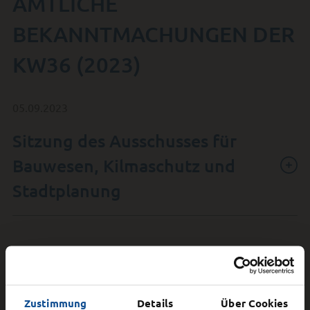
AMTLICHE
BEKANNTMACHUNGEN DER
KW36 (2023)
05.09.2023
Sitzung des Ausschusses für
Bauwesen, Kilmaschutz und
Stadtplanung
Ortsbeiratssitzung Gläserzell
Zustimmung
Details
Über Cookies