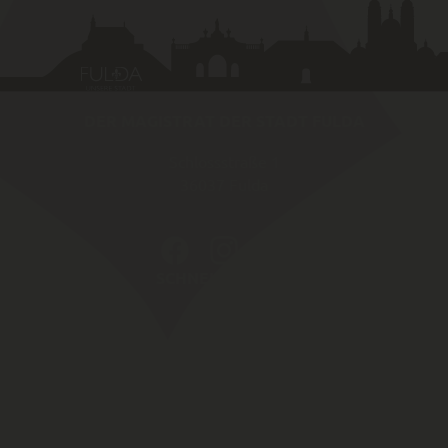
DER MAGISTRAT DER STADT FULDA
Schlossstraße 1
36037
Fulda
SCHNELLZUGRIFF
Amtliche Bekannt­machungen von Fulda
Karriereportal
Fulda Maps