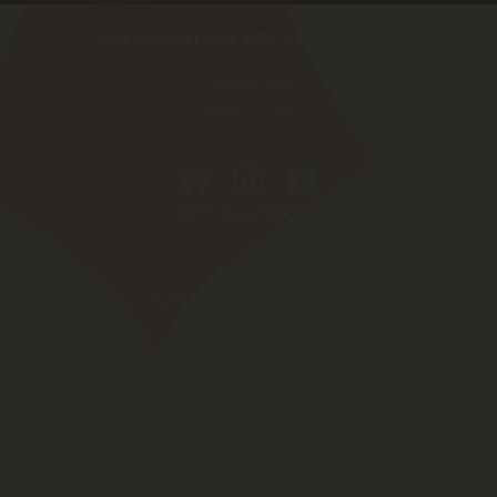
DER MAGISTRAT DER STADT FULDA
Schlossstraße 1
36037
Fulda
SCHNELLZUGRIFF
Amtliche Bekannt­machungen von Fulda
Karriereportal
Fulda Maps
Webcam
Impressum
Datenschutz Website
Behördlicher Datenschutz
Kontakt