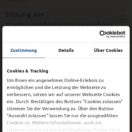
Sitzung der
Stadtverordnetenversammlung
Zustimmung
Details
Über Cookies
Nachtrag zur Sitzung der
Cookies & Tracking
Stadtverordnetenversammlung
Um Ihnen ein angenehmes Online-Erlebnis zu
ermöglichen und die Leistung der Webseite zu
verbessern, setzen wir auf unserer Webseite Cookies
×
ein. Durch Bestätigen des Buttons "Cookies zulassen"
Sitzung des Ortsbeirates
stimmen Sie der Verwendung zu. Über den Button
Schließung Bürgerbüro
"Auswahl zulassen" lassen Sie nur die ausgewählten
Lüdermünd
Cookies zu. Weitere Informationen, auch zur
Dier Stadtverwaltung schließt aufgrund einer
Datenverarbeitung durch Drittanbieter, finden Sie in