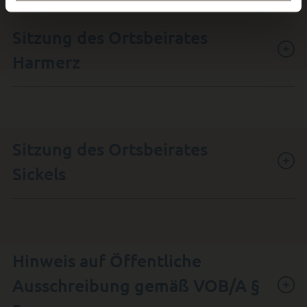
Sitzung des Ortsbeirates
Harmerz
Sitzung des Ortsbeirates
Sickels
Hinweis auf Öffentliche
Ausschreibung gemäß VOB/A §