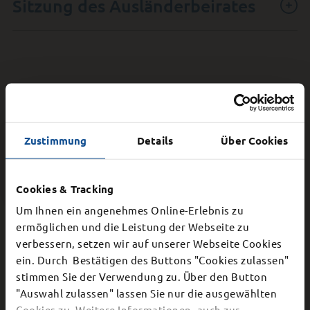
Sitzung des Ausländerbeirates
Sitzung des Ortsbeirates
Oberrode
Zustimmung
Details
Über Cookies
Cookies & Tracking
Sitzung des Ortsbeirates
Um Ihnen ein angenehmes Online-Erlebnis zu
ermöglichen und die Leistung der Webseite zu
Besges
verbessern, setzen wir auf unserer Webseite Cookies
×
ein. Durch Bestätigen des Buttons "Cookies zulassen"
stimmen Sie der Verwendung zu. Über den Button
Schließung Bürgerbüro
"Auswahl zulassen" lassen Sie nur die ausgewählten
Cookies zu. Weitere Informationen, auch zur