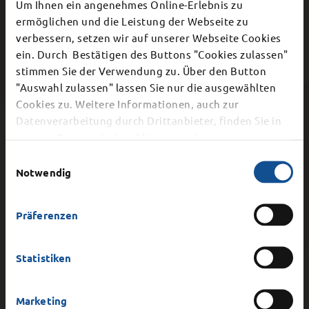
Um Ihnen ein angenehmes Online-Erlebnis zu
Stadtplanung
ermöglichen und die Leistung der Webseite zu
verbessern, setzen wir auf unserer Webseite Cookies
×
ein. Durch Bestätigen des Buttons "Cookies zulassen"
stimmen Sie der Verwendung zu. Über den Button
Schließung Bürgerbüro
"Auswahl zulassen" lassen Sie nur die ausgewählten
Gemeinsame Sitzung des
Cookies zu. Weitere Informationen, auch zur
Dier Stadtverwaltung schließt aufgrund einer
Datenverarbeitung durch Drittanbieter, finden Sie in
Schul-, Kultur- und
internen Veranstaltung am
Mittwoch, 12.
unserer
Datenschutzerklärung
und unserem
Sportausschusses und des
August 2026
vorzeitig ab 15.00 Uhr. Auch die
Impressum
.
Einwilligungsauswahl
telefonische Erreichbarkeit ist ab 15 Uhr nicht
Notwendig
Ausschusses für Bauwesen,
mehr gegeben.
Klimaschutz und Stadtplanung
Präferenzen
Statistiken
Sitzung des
Marketing