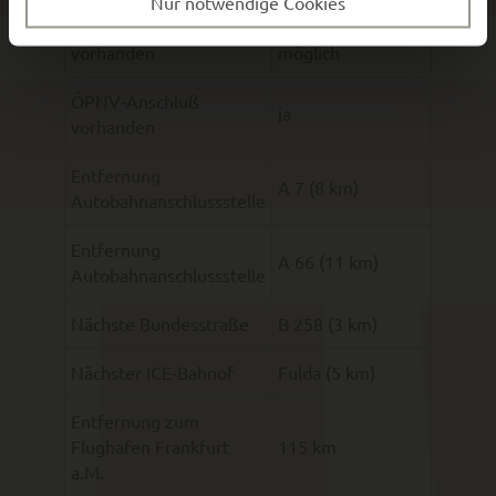
Nur notwendige Cookies
Gleisanschluss
nein, nicht
vorhanden
möglich
ÖPNV-Anschluß
ja
vorhanden
Entfernung
A 7 (8 km)
Autobahnanschlussstelle
Entfernung
A 66 (11 km)
Autobahnanschlussstelle
Nächste Bundesstraße
B 258 (3 km)
Nächster ICE-Bahnof
Fulda (5 km)
Entfernung zum
Flughafen Frankfurt
115 km
a.M.