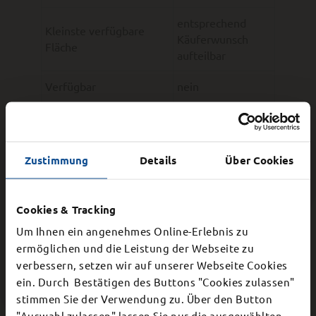
entsprechend
Kleinste verfügbare
Käuferwunsch
Fläche
aufteilbar
Verfügbar
nein
Erwerbsart
Kauf
Grundstückspreis ab
30,00 €/m²
Zustimmung
Details
Über Cookies
Beschaffenheit
eben
Cookies & Tracking
Erschließung
Um Ihnen ein angenehmes Online-Erlebnis zu
Erschließungskosten
41,00 €/m²
ermöglichen und die Leistung der Webseite zu
verbessern, setzen wir auf unserer Webseite Cookies
Strom
ja
×
ein. Durch Bestätigen des Buttons "Cookies zulassen"
stimmen Sie der Verwendung zu. Über den Button
Schließung Bürgerbüro
Trinkwasser
ja
"Auswahl zulassen" lassen Sie nur die ausgewählten