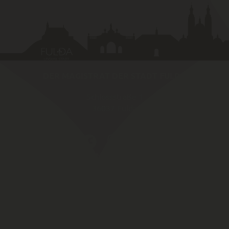
DER MAGISTRAT DER STADT FULDA
Schlossstraße 1
36037
Fulda
SCHNELLZUGRIFF
Amtliche Bekannt­machungen von Fulda
Karriereportal
Fulda Maps