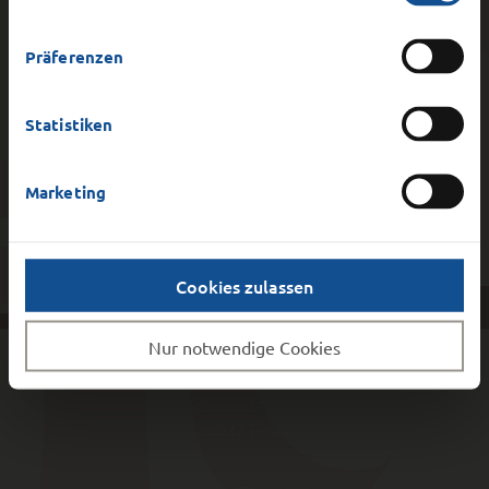
Jazzformationen. Wirkte auch an
mehr gegeben.
Produktionen für Rundfunk- und
Fernsehwerbung mit.
Präferenzen
An der Fuldaer Musikschule
Statistiken
unterrichtet sie seit 2012
Rock/Pop/Jazz-Gesang.
Marketing
Cookies zulassen
Nur notwendige Cookies
DER MAGISTRAT DER STADT FULDA
Schlossstraße 1
36037
Fulda