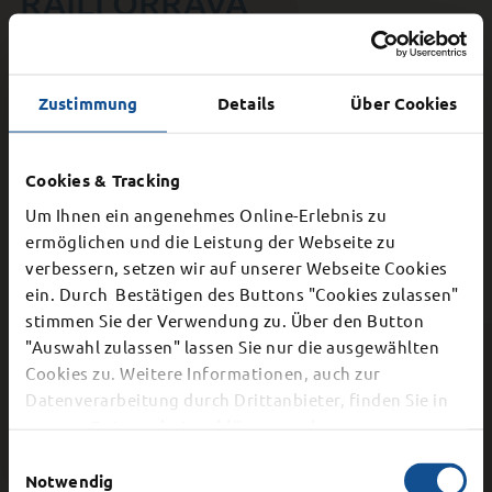
RAILI ORRAVA
Raili Orrava
Zustimmung
Details
Über Cookies
Cookies & Tracking
Geboren in Riga, Lettland.
Um Ihnen ein angenehmes Online-Erlebnis zu
Studierte Musikpädagogik mit
ermöglichen und die Leistung der Webseite zu
Abschluss Bachelor of Arts und
schloss anschließend ihr
verbessern, setzen wir auf unserer Webseite Cookies
Musikstudium mit Diplom ab. In
×
ein. Durch Bestätigen des Buttons "Cookies zulassen"
London bildete sie sich an der
stimmen Sie der Verwendung zu. Über den Button
Schließung Bürgerbüro
Goldsmith University in Richtung
"Auswahl zulassen" lassen Sie nur die ausgewählten
Popmusik und Jazz-Improvisation
Cookies zu. Weitere Informationen, auch zur
weiter. Leitete 5 Jahre den Riga
Dier Stadtverwaltung schließt aufgrund einer
Datenverarbeitung durch Drittanbieter, finden Sie in
Gospel Choir und arbeitete
internen Veranstaltung am
Mittwoch, 12.
unserer
Datenschutzerklärung
und unserem
freiberuflich mit verschiedenen
August 2026
vorzeitig ab 15.00 Uhr. Auch die
Impressum
.
Einwilligungsauswahl
international besetzten
telefonische Erreichbarkeit ist ab 15 Uhr nicht
Notwendig