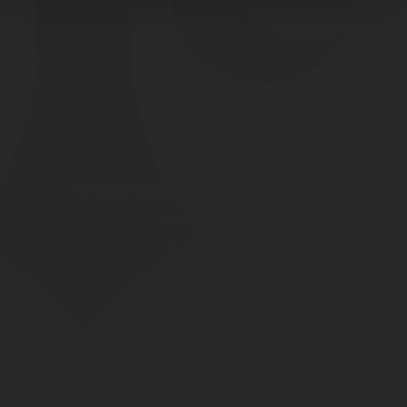
Schlossstraße 1
36037
Fulda
SCHNELLZUGRIFF
Amtliche Bekannt­machungen von Fulda
Karriereportal
Fulda Maps
Webcam
Impressum
Datenschutz Website
Behördlicher Datenschutz
Kontakt
Netiquette
Whistleblower
Zugangseröffnung
Barrierefreiheit