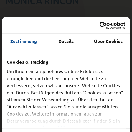
MÓNICA RINCÓN
Mónica Rincón
Zustimmung
Details
Über Cookies
Die Harfenistin Mónica Rincón fing
vor über 20 Jahren an Harfe zu
Cookies & Tracking
unterrichten. Bereits während
Um Ihnen ein angenehmes Online-Erlebnis zu
ihres Studiums baute sie eine
ermöglichen und die Leistung der Webseite zu
große und erfolgreiche
Harfenklasse auf. Ihre Schüler sind
verbessern, setzen wir auf unserer Webseite Cookies
regelmäßige Preisträger bei
×
ein. Durch Bestätigen des Buttons "Cookies zulassen"
Jugend Musiziert
stimmen Sie der Verwendung zu. Über den Button
Schließung Bürgerbüro
(Bundeswettbewerb) und spielen
"Auswahl zulassen" lassen Sie nur die ausgewählten
bei vielen überregionalen
Cookies zu. Weitere Informationen, auch zur
Orchestern wie z.B. das
Dier Stadtverwaltung schließt aufgrund einer
Datenverarbeitung durch Drittanbieter, finden Sie in
Landesjugendsinfonieorchester
internen Veranstaltung am
Mittwoch, 12.
unserer
Datenschutzerklärung
und unserem