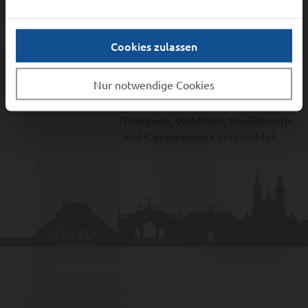
Orchester der Passionsspiele
Großenlüder überregional bekannt
wurde, und seit Februar 2018 die
Cookies zulassen
„Sinfonietta Fulda“ – eine
Kooperation zwischen der
Nur notwendige Cookies
Hochschule und der städtischen
Musikschule Fulda, wo er auch
Trompete, Waldhorn, Musiktheorie
und Kammermusik unterrichtet.
DER MAGISTRAT DER STADT FULDA
Schlossstraße 1