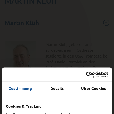
MARTIN KLÜH
Martin Klüh
Martin Klüh, geboren und
aufgewachsen in Osthessen,
studierte in den USA Trompete bei
Prof. Daniel Patrylak an der
University of Connecticut
. Es
folgten zwei Studiengänge in
Orchesterleitung, bei Lanfranco
Marcelletti Jr. an der
University of
Zustimmung
Details
Über Cookies
Massachusetts
und bei Christopher
Zimmerman an
The Hartt School
.
Er absolvierte Bachelor, Master und
Cookies & Tracking
Artist Diploma mit
Um Ihnen ein angenehmes Online-Erlebnis zu