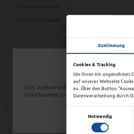
Karolina Birkstedt
Karolina Birkstedt
Zustimmung
Schl
Cookies & Tracking
Um Ihnen ein angenehmes On
auf unserer Webseite Cooki
Dier Stadtverwaltung schließt aufgrund eine
zu. Über den Button "Auswah
Erreichbarkeit ist ab 15 Uhr nicht mehr gegeb
Datenverarbeitung durch Dri
Einwilligungsauswahl
Notwendig