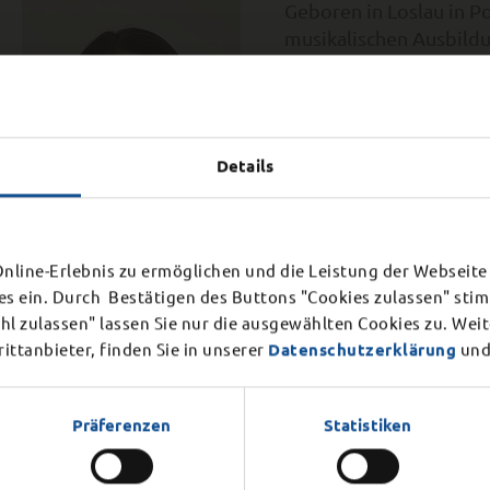
Geboren in Loslau in Po
musikalischen Ausbildu
Hochschule für Musik in
Ausbildung im Fach Viol
Sie nahm an Meisterkur
Vaiman und Prof. Zygmu
Details
Nach dem Studium seit 
des Polnische Kammer
ießung Bürgerbüro
Prenzlau und National
line-Erlebnis zu ermöglichen und die Leistung der Webseite 
es ein. Durch Bestätigen des Buttons "Cookies zulassen" st
Lehrerin für Violine, 
Mittwoch, 12. August 2026
r internen Veranstaltung am
l zulassen" lassen Sie nur die ausgewählten Cookies zu. Wei
en.
ttanbieter, finden Sie in unserer
Datenschutzerklärung
und
Präferenzen
Statistiken
Karolina Birkstedt