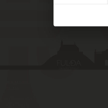
DER MAGISTRAT DER STADT
SCHNELLZ
FULDA
Schlossstraße 1
Amtlich
36037
Fulda