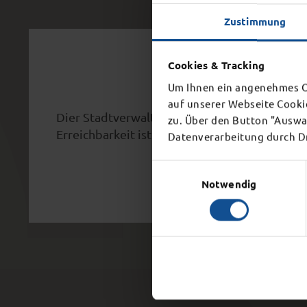
Zustimmung
Schl
Cookies & Tracking
Um Ihnen ein angenehmes On
auf unserer Webseite Cooki
Dier Stadtverwaltung schließt aufgrund eine
zu. Über den Button "Auswah
Erreichbarkeit ist ab 15 Uhr nicht mehr gegeb
Datenverarbeitung durch Dri
Einwilligungsauswahl
Notwendig