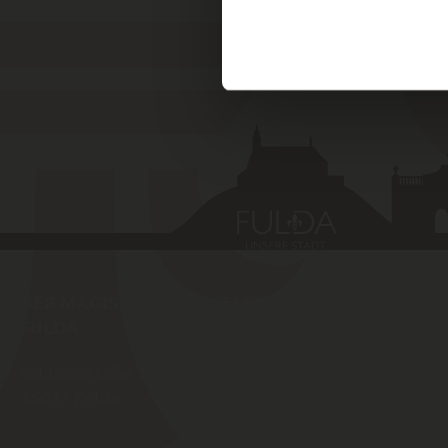
DER MAGISTRAT DER STADT
SCHNELLZ
FULDA
Schlossstraße 1
Amtlich
36037
Fulda
von Ful
Karrier