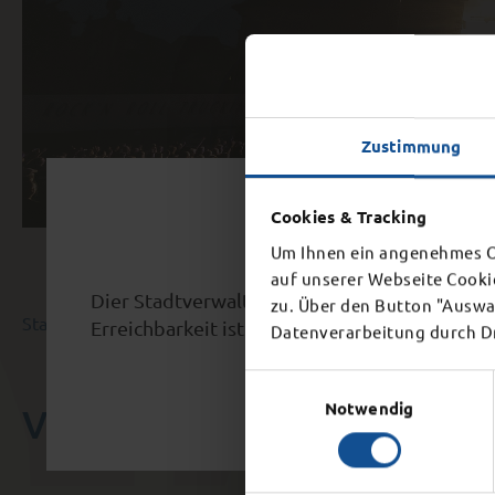
Zustimmung
Schl
Cookies & Tracking
Um Ihnen ein angenehmes On
auf unserer Webseite Cooki
Dier Stadtverwaltung schließt aufgrund eine
zu. Über den Button "Auswah
Startseite
Stadt & Politik
Veranstaltungskalender
Erreichbarkeit ist ab 15 Uhr nicht mehr gegeb
Datenverarbeitung durch Dri
Einwilligungsauswahl
Notwendig
VERANSTALTUNGSKALEN