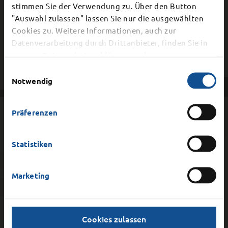
stimmen Sie der Verwendung zu. Über den Button
Schließung Bürgerbüro
"Auswahl zulassen" lassen Sie nur die ausgewählten
Cookies zu. Weitere Informationen, auch zur
Dier Stadtverwaltung schließt aufgrund einer
Datenverarbeitung durch Drittanbieter, finden Sie in
internen Veranstaltung am
Mittwoch, 12.
unserer
Datenschutzerklärung
und unserem
August 2026
vorzeitig ab 15.00 Uhr. Auch die
Impressum
.
Einwilligungsauswahl
telefonische Erreichbarkeit ist ab 15 Uhr nicht
Notwendig
mehr gegeben.
DER MAGISTRAT DER STADT FULDA
Präferenzen
Schlossstraße 1
Statistiken
36037
Fulda
Marketing
SCHNELLZUGRIFF
Cookies zulassen