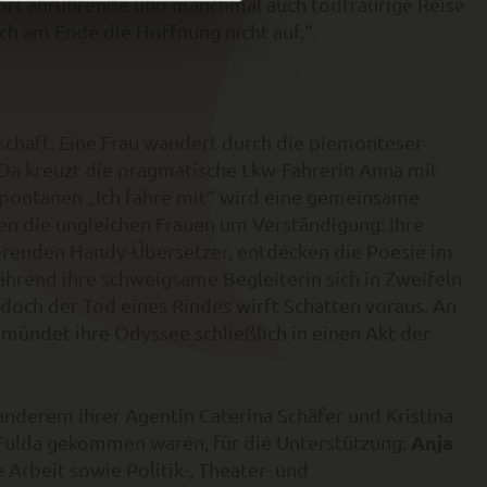
oft anrührende und manchmal auch todtraurige Reise
ch am Ende die Hoffnung nicht auf.“
schaft: Eine Frau wandert durch die piemonteser
 Da kreuzt die pragmatische Lkw-Fahrerin Anna mit
spontanen „Ich fahre mit“ wird eine gemeinsame
gen die ungleichen Frauen um Verständigung: Ihre
ierenden Handy-Übersetzer, entdecken die Poesie im
während ihre schweigsame Begleiterin sich in Zweifeln
, doch der Tod eines Rindes wirft Schatten voraus. An
ündet ihre Odyssee schließlich in einen Akt der
nderem ihrer Agentin Caterina Schäfer und Kristina
Anja
h Fulda gekommen waren, für die Unterstützung:
 Arbeit sowie Politik-, Theater- und