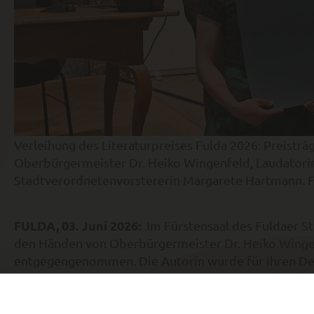
Verleihung des Literaturpreises Fulda 2026: Preisträ
Oberbürgermeister Dr. Heiko Wingenfeld, Laudatorin 
Stadtverordnetenvorstererin Margarete Hartmann. F
FULDA, 03. Juni 2026:
Im Fürstensaal des Fuldaer St
den Händen von Oberbürgermeister Dr. Heiko Wingen
entgegengenommen. Die Autorin wurde für ihren Deb
ausgezeichnet. Ihr Erstlingswerk würdigte die fünfkö
Romandebüt der Buchsaison Herbst 2025/Frühjahr 20
Preisgeld von 10.000 Euro. Die Laudatio auf die Preist