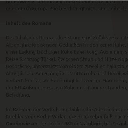
Gmeinwieser uns mit auf diese spannende, absurde, 
quer durch Europa. Sie beschönigt nichts und gibt do
Inhalt des Romans
Der Inhalt des Romans
kreist um eine Zufallsbekannt
Alpen, ihre kreisenden Gedanken finden keine Ruhe.
einer Ladung trächtiger Kühe ihren Weg. Aus einem 
Reise Richtung Türkei. Zwischen Staub und Hitze rin
Gespräche, unterstützt von einem zuweilen halluzin
Alltäglichen. Anna jongliert Mutterrolle und Beruf, 
verliert. Ein Tag am See bringt kurzzeitige Harmonie
der EU-Außengrenze, wo Kühe und Träume stranden, m
Befreiung.
Im Rahmen der Verleihung dankte die Autorin unter a
Koehler vom Berlin Verlag, die beide ebenfalls nac
Gmeinwieser
, geboren 1989 in Mainburg, hat Soziale