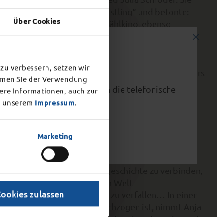
n und beglückenden Romanerstling“ und betonte:
Über Cookies
er wieder überraschendes Erzählkino, ebenso
×
te sich zusammen aus den Schriftstellerinnen Anna
zu verbessern, setzen wir
in Julia Schröder, dem Schriftsteller Christoph Peters
immen Sie der Verwendung
nisiert wurde der Wettbewerb im Auftrag der Stadt
vorzeitig ab 15.00 Uhr. Auch die telefonische
tere Informationen, auch zur
mt der Stadt von Silke Hartmann von der Agentur
 unserem
Impressum
.
nt“.
Marketing
er ist mit ihrem Roman ,Wir Könniginnen‘ das
o zarten wie wilden Liebesgeschichte zu verbinden,
sbedingungen in der brutalen Welt
Cookies zulassen
e je in wohlfeilen Aktivismus zu verfallen… In einer
r von groteskem Humor durchzogen ist, nimmt Anja