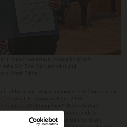
gerin Anja Gmeinwieser (vorne links) mit
Julia Schröder (hinten links) und
oto: Stadt Fulda
adtschlosses hat Anja Gmeinwieser Anfang Juni aus
feld den Literaturpreis Fulda 2026
ütroman „Wir Königinnen“ (Berlin Verlag)
pfige Jury als das literarisch bedeutendste
26. Verbunden mit der Auszeichnung ist ein
rägerin hielt als Jury-Mitglied Julia Schröder. Sie